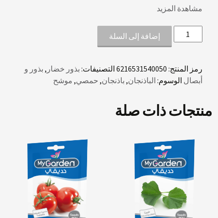
مشاهدة المزيد
كمية
إضافة إلى السلة
باذنجان
موشح
رمز المنتج:
6216531540050
التصنيفات:
بذور خضار
,
بذور و
أبصال
الوسوم:
الباذنجان
,
باذنجان
,
حمصي
,
موشح
منتجات ذات صلة