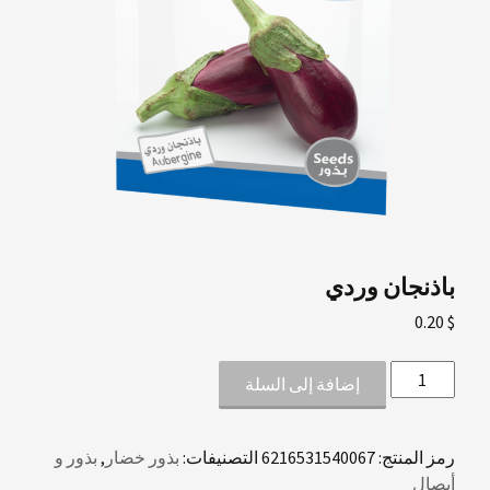
باذنجان وردي
0.20
$
كمية
إضافة إلى السلة
باذنجان
وردي
رمز المنتج:
6216531540067
التصنيفات:
بذور خضار
,
بذور و
أبصال