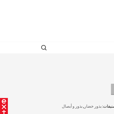
البحث
عن:
نيفات:
بذور خضار
,
بذور و أبصال