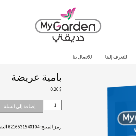
للتعرف إلينا
للاتصال بنا
بامية عريضة
و أزهار
0.20
$
كمية
إضافة إلى السلة
بامية
عريضة
رمز المنتج:
6216531540104
التص