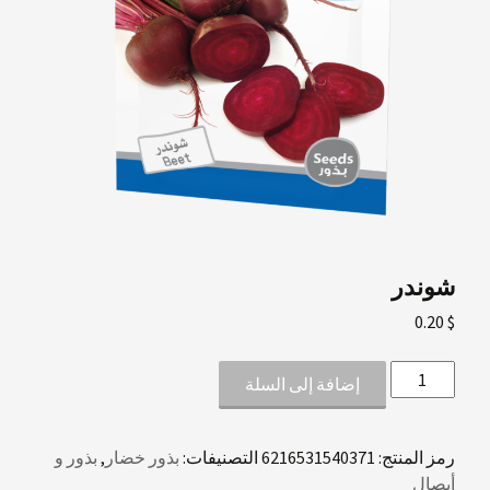
شوندر
0.20
$
كمية
إضافة إلى السلة
شوندر
رمز المنتج:
6216531540371
التصنيفات:
بذور خضار
,
بذور و
أبصال