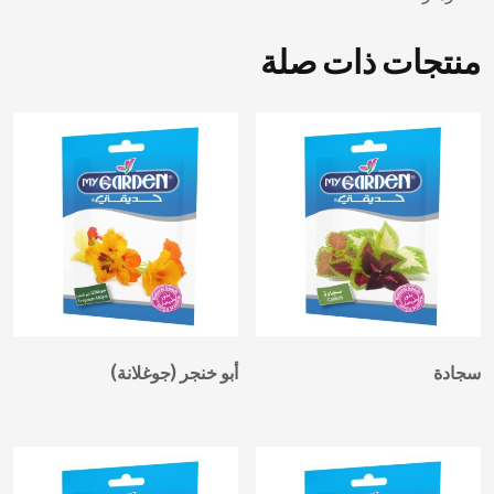
منتجات ذات صلة
سجادة
أبو خنجر (جوغلانة)