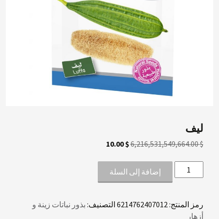
ليف
السعر
السعر
10.00
$
6,216,531,549,664.00
$
الأصلي
الحالي
كمية
هو:
هو:
إضافة إلى السلة
ليف
10.00 $.
6,216,531,549,664.00 $.
رمز المنتج:
6214762407012
التصنيف:
بذور نباتات زينة و
أزهار