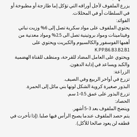
يزرع الملفوف لأجل أوراقه التي تؤكل إما طازجة أو مطبوخة أو
في السلطات أو في المخللات.
الفوائد:
يحتوي الملفوف على مواد سكرية تصل إلى 6% وزيت نباتي
وفيتامينات ومواد بروتينية تصل الى 2.5% ومواد معدنية من
أهمها الفوسفور والكالسيوم والكبريت ويحتوي على
K.PP.B6.B3.B2.B1
ويحتوي على العامل المضاد للقرحة، ومنظف للقناة الهضمية
والكبد ويساعد في إذابة الدهون.
الزراعة:
تزرع في أواخر الربيع وفي الصيف.
البذور صغيرة كروية الشكل لونها بني مائل إلى الحمرة.
تزرع البذور على عمق 0.5-1 سم.
الحصاد:
وينضج الملفوف بعد 3-5 أشهر.
يتم حصد الملفوف عندما يصبح الرأس فيها صلبا. (إذا تأخرت في
قطفه لن يعود صالحا للأكل).