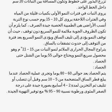
تزرع البذور على خطوط وتكون المسافة بين النباتات 20 سم
داخل الخط الواحد .
يروى النبات في فترات النمو الأولى بكميات قليلة من المياه
وفي الفترات اللاحقة يروى كل 10 – 15 يوم حسب نوع التربة
أنسب الأراضى هى الطميية الخصبة جيدة الصرف ، كما يلزم أن
تكون الظروف الجوية ملائمة للنمو السريع دون توقف ، حيث أن
توقف النمو يؤدى إلى تليف الساق ويؤدى النمو السريع بعد فترة
من التوقف إلى حدوث تشققات بالساق .
يتراوح المجال الحرارى الملائم لنمو النبات من 15 – 21 ْ م وهو
محصول سريع النمو ويحتاج حوالى 55 يوما من الشتل حتى
الحصاد .
الحصاد :
يتم الحصاد بعد حوالى 60 – 80 يوما وتجرى عملية الحصاد عندما
يبلغ قطر الساق المتضخمة من 5 – 10 سم وقبل أن تتصلب أو
تتليف ثم التخزين لمدة 2 – 4 أسابيع بصورة جيدة على درجة
الصفر المئوى ورطوبة نسبية 90 – 95 % مع توفير التهوية الجيدة .