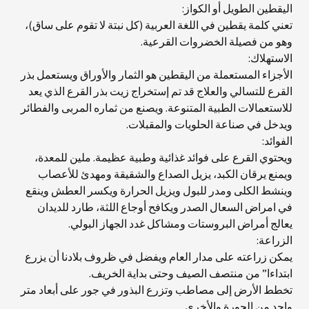
اليقطين الطويل أو الكواز:
تعني كلمة يقطين في اللغة العربية (كل نبتة لا تقوم على ساق)،
وهو من فصيلة الخضروات القرعية.
الاستهلاك:
الأجزاء المستعملة من اليقطين هو الثمار والأوراق ويستعمل بذر
القرع للتسالي والعلاج قد تم إستخراج زيت بذر القرع الذي يعد
للاستعمالات الطبية المتنوعة. ويصنع من ثماره المربى والفطائر
ويدخل في صناعة الحلويات والمقبلات.
الفوائد:
ويحتوي القرع على فوائد غذائية وطبية عظيمة. ملين للمعدة،
ويمنع يرقان الكبد، يزيل الصداع والشقيقة ومهدئ للأعصاب
وينشط الكلى ومدر للبول ويزيل الحرارة ويكسر العطش وينقع
في امراض السعال الصدر ويكافح أوجاع اللثة، طارد للديدان
يعالج أمراض البروستات ومشاكل غدد الجهاز البولي.
الزراعة:
يمكن زراعته على مدار العام ويفضل في ظروف بلادنا أن يزرع
ابتداءا” من منتصف الصيف وحتى بداية الخريف.
تخطط الأرض إلى مصاطب وتزرع البذور في جور على أبعاد متر
واحد من الجورة والأخرى.