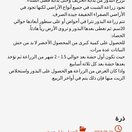
تزرع البذور من بداية الخريف وحتى بداية فصل الشتاء .
تجود زراعة الشبت في جميع أنواع الأراضي لكنها تجود في
الأراضي الصفراء الخفيفة جيدة الصرف.
تتم زراعة البذور نثرا في أحواض أو على سطور أبعادها حوالي
20سم. ثم تغطى بعدها البذور و تروى الأرض رياً هادئاً.
الحصاد:
للحصول على كمية كبرى من المحصول الأخضر لا بد من حش
النباتات عدة مرات.
حيث تكون أول حشة بعد حوالي 1.5 – 2 شهر من الزراعة ثم تؤخذ
بعدها حشة بعد كل ثلاثة أسابيع
واذا كان الغرض من الزراعة هو الحصول على البذور واستخلاص
الزيت منها فإن ذلك يتم في أواخر الربيع.
ذرة
2019-08-23
الخضار
,
دليل حديقتي