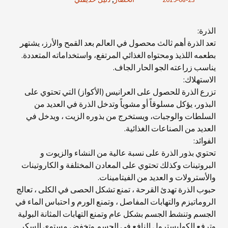
الذرة:
تعد الذرة أهم ثالث محصول في العالم بعد القمح والأرز، يشتهر
بطعمه اللذيذ ومحتواه الغذائي المرتفع، واستخداماته المتعددة.
يناسب زراعته الجو الحار الجاف.
الاستهلاك:
تزرع الذرة للحصول على العرانيس (الأكواز) التي تحتوي على
البذور، يؤكل مسلوقاً أو مشوياً وتدخل الذرة في العديد من
السلطات والوجبات، ويستخرج من بذوره الزيت ، ويدخل في
العديد من الصناعات الغذائية.
الفوائد:
تحتوي بذور الذرة على نسبة عالية من النشاء والزيوت و
البروتينات وكذلك تحتوي على المعادن المختلفة و الكاروتينات
والأسترولات و العديد من الفيتامينات.
حبوب الذرة تهدئ القرحة ، تمنع تشكل الحصى في الكلى ، تعالج
الروماتيزم والتهابات المفاصل ، وتمنع الورم و احتباس الماء في
الجسم وتنشط الجسم بشكل عام وتمنع التهابات المثانة البولية
وترفع الكوليسترول النافع في الجسم وتخفض مستوى السكر