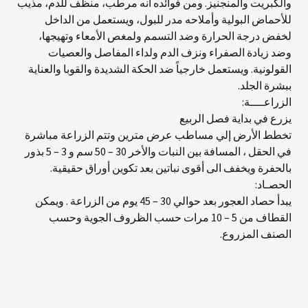
والكبريت والمنجنيز. ومن فوائده أنه مرطب، منظف للدم، مذيب
للأحماض البولية وأملاحه مدر للبول، ويستعمل من الداخل
لخفض درجة الحرارة وضد التسمم ولمغص الأمعاء وتهيجها،
وضد زيادة الصفراء ونزف الدم ولداء المفاصل والعصيات
القولونية. ويستعمل خارجياً ضد الحكة الشديدة والقوبا والعناية
ببشرة الجلد.
الزراعــــة:
يزرع في بداية فصل الربيع
تخطط الأرض إلي مساطب عرض مترين وتتم الزراعة مباشرة
في الحقل ، المسافة بين النبات والأخر 30 – 50 سم و 3 – 5 بذور
بالحفرة ويخفف الى أقوى نباتين بعد تكوين أوراق حقيقية.
الحصـاد:
يبدأ حصاد العجور بعد حوالي 30 – 45 يوم من الزراعة . ويمكن
القطاف من 5 – 10 مرات حسب الظروف الجوية وحسب
الصنف المزروع.