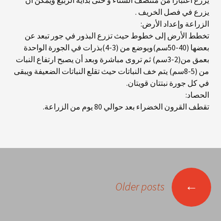
يزرع اعتباراً من منتصف الشتاء و حتى بداية الربيع ويمكن أن
يزرع في فصل الخريف .
الزراعة وإعداد الأرض:
تخطط الأرض إلى خطوط حيث تزرع البذور في جور تبعد عن
بعضها (40-50سم)ويوضع من (3-4)بذرات في الجورة الواحدة
بعمق من(2-3سم) ثم تروى مباشرة وبعد أن يصبح ارتفاع النبات
من (5-8سم) يتم خف النباتات حيث تقلع النباتات الضعيفة ويبقى
في كل جورة نبتتان قويتان.
الحصاد:
تقطف القرون الخضراء بعد حوالي 80 يوم من الزراعة.
Post
←
Older posts
navigatio