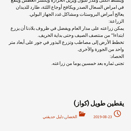
وينشط الكلى ومدر للبول ويزيل الحرارة ويكسر العطش وينقع
في امراض السعال الصدر ويكافح أوجاع اللثة، طارد للديدان
يعالج أمراض البروستات ومشاكل غدد الجهاز البولي.
الزراعة:
يمكن زراعته على مدار العام ويفضل في ظروف بلادنا أن يزرع
ابتداءا” من منتصف الصيف وحتى بداية الخريف.
تخطط الأرض إلى مصاطب وتزرع البذور في جور على أبعاد متر
واحد من الجورة والأخرى.
الحصاد:
تجنى ثماره بعد خمسين يوما من زراعته.
يقطين طويل (كواز)
2019-08-23
الخضار
,
دليل حديقتي