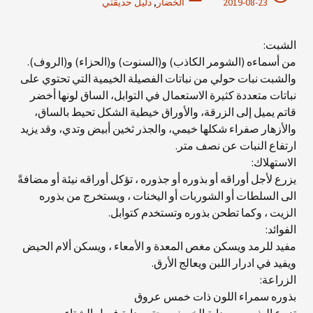
2019-08-23
الخضار
,
دليل حديقتي
الشبت:
من أسماءه (الشومر الكاذب) و(السنوت) و(الحزاء) و(الروف).
والشبت نبات حولي من نباتات الفصيلة الخيمية التي تحتوي على
نباتات متعددة كثيرة الاستعمال في التوابل، الساق لونها أخضر
قاتم يميل إلى الزرقة، والأوراق خيطية الشكل تحيط بالساق،
والأزهار صفراء شكلها خيمي، والجذر ثخين أبيض وتدي، وقد يزيد
ارتفاع النبات عن نصف متر.
الاستهلاك:
يزرع لأجل أوراقه أو بذوره أو جذوره ، تؤكل أوراقه نيئة أو مضافةً
الى السلطات أو الشوربات أو اليخنات ، ويستخرج من بذوره
الزيت ، وكما تطحن بذوره وتستخدم كتوابل.
الفوائد:
مفيد للرمد ويسكن مغص المعدة و الأمعاء ، ويسكن ألام الحيض
ويفيد في ادرار اللبن ويعالج الأرق.
الزراعة:
بذوره سمراء اللون ذات خمس عروق