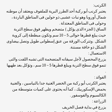
الكرنب:
يعتبر كرنب أبو ركبة أحد الطرز البرية للملفوف ويعتقد أن موطنه
شمال أوروبا وهو نبات عشبى ذو حولين فى المناطق الباردة ،
وحولى فى المناطق المعتدلة .
الساق ( الجزء الذى يؤكل ) متضخم ويظهر فوق سطح التربة
حيث يبلغ قطرها حوالى 5 – 10 سم وتكون مبططة إلى كروية
الشكل . وتتركب الورقة من عنق إسطوانى طويل ونصل بيضاوى
الشكل ذو حافة مسننة.
الاستعمال :
يزرع المحصول لأجل سيقانه المتضخمة التى تشبه اللفت والتى
تنمو فوق سطح التربة ويبلغ قطرها 5 – 10 سم ، وتؤكل بعد طهيها
.
الفوائد :
يعتبر الكرنب أبو ركبة من الخضر الغنية جدا بالنياسين ، والغنية
بحمض الإسكوربيك ، كما أنه يحتوى على كميات متوسطة من
الكالسيوم والفوسفور .
الزراعة :
يزرع في بداية فصل الخريف