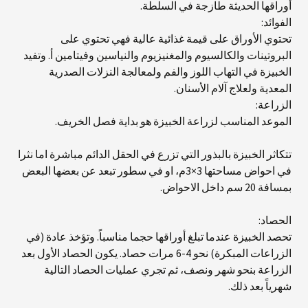
أوراقها الحديثة طازجة في السلطة.
الفوائد:
تحتوي الأوراق على قيمة غذائية عالية فهي تحتوي على
البروتينات والكالسيوم والمغنيزيوم والنياسين وفيتامين أ. وتفيد
الخبيزة في التهاب اللوز والفم ولمعالجة النزلات الصدرية
المعدية ولعلاج آلام الأسنان.
الزراعة:
الموعد المناسب لزراعة الخبيزة هو بداية فصل الخريف.
تتكاثر الخبيزة بالبذور التي تزرع في الحقل الدائم مباشرة اما نثرا
في احواض مساحتها 3×3م، او في سطور تبعد عن بعضها البعض
بمسافة 20 سم داخل الاحواض.
الحصاد:
تحصد الخبيزة عندما تبلغ أوراقها حجما مناسباً. وتؤخذ عادة (في
الزراعات المبكرة) نحو 4-6 مرات حصاد. يكون الحصاد الأول بعد
الزراعة بنحو شهر ونصف، ثم تجري عمليات الحصاد التالية
شهرياً بعد ذلك.