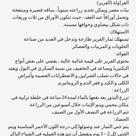
الفراولة (الفريز):
نبات معمر ويمكن تجديد زراعته سنوياً ، ساقه قصيرة ومنتفخة
وتحمل أوراقاً عند العقد ، حيث تتكون الأوراق من ثلاث وريقات
ذات شكل بيضاوي وحوافها مسننة.
الاستهلاك:
تستهلك ثمار الفريز طازجة وتدخل في العديد من صناعة
الحلويات و المربيات والعصائر.
الفوائد:
يحتوي الفريز على قيمة غذائية عالية ، يقضي على بعض أنواع
البكتيريا ويساعد في التخفيف من نسبة السكري في البول ويفيد
في حالات تصلب الشرايين و الاضطرابات العصبية وأمراض
الكلى و الكبد و فقر الدم و الروماتيزم.
الزراعة :
تزرع البذور بعد نقعها بالماء لمدة 24 ساعة في خلطة ترابية في
مكان محمي ويتم الإنبات خلال أسبوعين من الزراعة.
تتم الزراعة في النصف الأول من الصيف.
الحصاد:
يتم جني الثمار عند وصولها إلى درجة اللون الأحمر المناسبة ويتم
الجني كل 2 – 3 يوم ويفضل أن تتم هذه العملية في الصباح الباكر