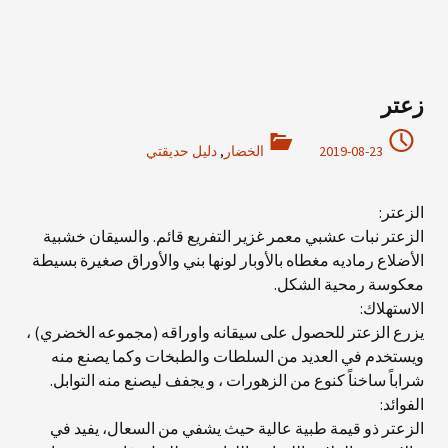
زعتر
2019-08-23
الخضار
,
دليل حديقتي
الزعتر:
الزعتر نبات عشبي معمر غزير التفريع قائم. والسيقان خشبية
الأضلاع رماديه مغطاه بالأوبار لونها بني والأوراق صغيرة بسيطة
معكوسة رمحية الشكل.
الاستهلاك:
يزرع الزعتر للحصول على سيقانه واوراقه (مجموعه الخضري) ،
ويستخدم في العديد من السلطات والطبخات وكما يصنع منه
شراباً ساخناً كنوع من الزهورات ، و يجفف ليصنع منه التوابل.
الفوائد:
الزعتر ذو قيمة طبية عالية حيث يشفي من السعال، يفيد في